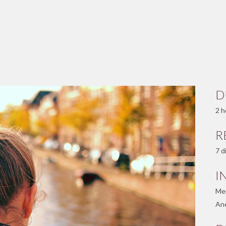
D
2 h
R
7 d
I
Mei
Ane