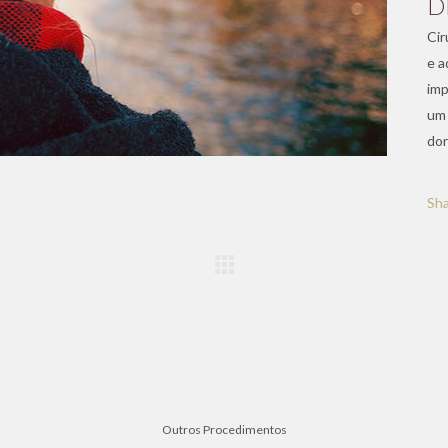
D
Cir
e a
imp
um 
dor
Sh
Outros Procedimentos