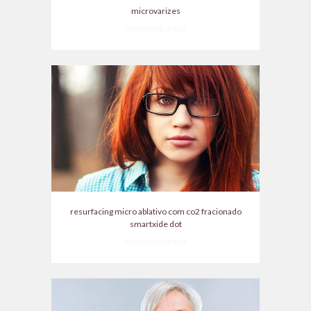
microvarizes
Medicina Estética
resurfacing micro ablativo com co2 fracionado
smartxide dot
Medicina Estética